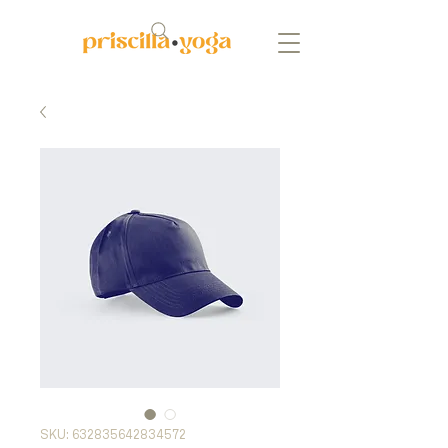
SKU: 632835642834572